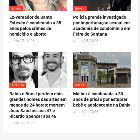
BAHIA
BAHIA
Ex-vereador de Santo
Polícia prende investigado
Estevão é condenado a 35
por importunação sexual em
anos pelos crimes de
academia de condomínio em
homicídio e aborto
Feira de Santana
Julho 27, 2026
Julho 25, 2026
ARTISTA
BAHIA
Bahia e Brasil perdem dois
Mulher é condenada a 30
grandes nomes das artes em
anos de prisão por estuprar
menos de 24 horas: morrem
bebê e adolescente na Bahia
João Sanches aos 47 e
Julho 21, 2026
Ricardo Spencer aos 46
Julho 21, 2026