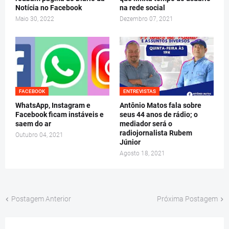
Notícia no Facebook
na rede social
Maio 30, 2022
Dezembro 07, 2021
FACEBOOK
ENTREVISTAS
WhatsApp, Instagram e
Antônio Matos fala sobre
Facebook ficam instáveis e
seus 44 anos de rádio; o
saem do ar
mediador será o
radiojornalista Rubem
Outubro 04, 2021
Júnior
Agosto 18, 2021
Postagem Anterior
Próxima Postagem