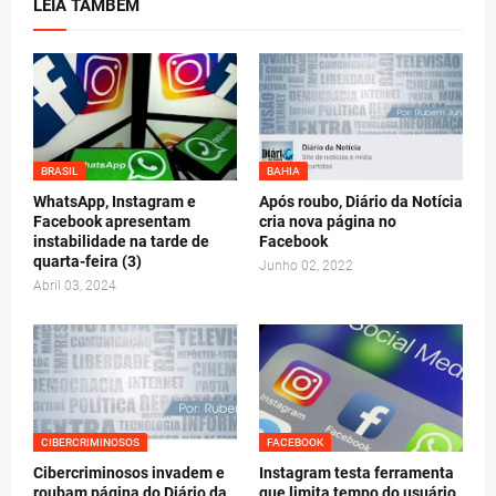
LEIA TAMBÉM
BRASIL
BAHIA
WhatsApp, Instagram e
Após roubo, Diário da Notícia
Facebook apresentam
cria nova página no
instabilidade na tarde de
Facebook
quarta-feira (3)
Junho 02, 2022
Abril 03, 2024
CIBERCRIMINOSOS
FACEBOOK
Cibercriminosos invadem e
Instagram testa ferramenta
roubam página do Diário da
que limita tempo do usuário