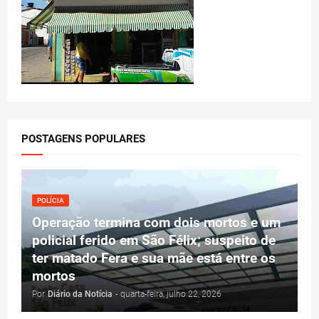
POSTAGENS POPULARES
POLÍCIA
Operação termina com dois mortos e um
policial ferido em São Félix; suspeito de
ter matado Fera e sua mãe está entre os
mortos
Por
Diário da Notícia
-
quarta-feira, julho 22, 2026