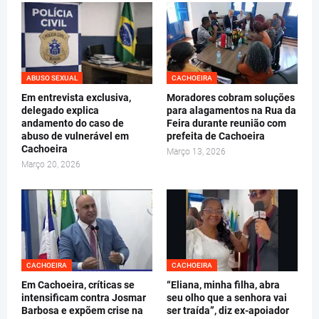
ABUSO SEXUAL
CACHOEIRA
Em entrevista exclusiva,
Moradores cobram soluções
delegado explica
para alagamentos na Rua da
andamento do caso de
Feira durante reunião com
abuso de vulnerável em
prefeita de Cachoeira
Cachoeira
Março 13, 2026
Março 20, 2026
CACHOEIRA
CACHOEIRA
Em Cachoeira, críticas se
“Eliana, minha filha, abra
intensificam contra Josmar
seu olho que a senhora vai
Barbosa e expõem crise na
ser traída”, diz ex-apoiador