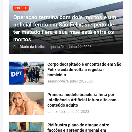
POLÍCIA
Operação termina com dois mortos e um
policial ferido em São Félix; suspeito de
ter matado Fera e sua mãe está entre os
mortos
Por
Diário da Notícia
-
quarta-feira, julho 22, 2026
Corpo decapitado é encontrado em São
Félix e cidade volta a registrar
homicídio
segunda-feira, julho 20, 2026
Primeira modelo brasileira feita por
Inteligência Artificial fatura alto com
conteúdo adulto
quinta-feira, julho 20, 2023
PM frustra plano de ataque entre
facções e apreende arsenal em