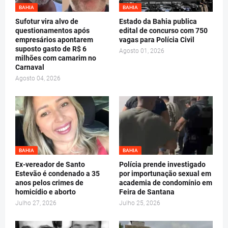
BAHIA
BAHIA
Sufotur vira alvo de
Estado da Bahia publica
questionamentos após
edital de concurso com 750
empresários apontarem
vagas para Polícia Civil
suposto gasto de R$ 6
Agosto 01, 2026
milhões com camarim no
Carnaval
Agosto 04, 2026
BAHIA
BAHIA
Ex-vereador de Santo
Polícia prende investigado
Estevão é condenado a 35
por importunação sexual em
anos pelos crimes de
academia de condomínio em
homicídio e aborto
Feira de Santana
Julho 27, 2026
Julho 25, 2026