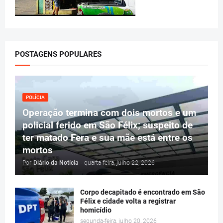
POSTAGENS POPULARES
POLÍCIA
Operação termina com dois mortos e um
policial ferido em São Félix; suspeito de
ter matado Fera e sua mãe está entre os
mortos
Por
Diário da Notícia
-
quarta-feira, julho 22, 2026
Corpo decapitado é encontrado em São
Félix e cidade volta a registrar
homicídio
segunda-feira, julho 20, 2026