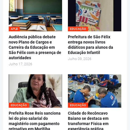
APLB
EDUCAÇÃO
Audiência pública debate
Prefeitura de São Félix
novo Plano de Cargos e
entrega novos livros
Carreira da Educação em
didáticos para alunos da
São Félix com a presença de
Educação Infantil
autoridades
Julho 09, 2026
Julho 17, 2026
EDUCAÇÃO
EDUCAÇÃO
Prefeita Rose Reis sanciona
Cidade do Recôncavo
lei do piso salarial do
Baiano se destaca em
magistério com pagamento
transformar Física em
retroativo em Muritiba
experiência prática