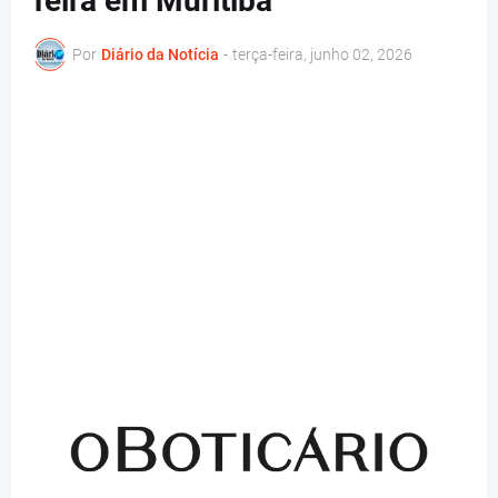
feira em Muritiba
Por
Diário da Notícia
-
terça-feira, junho 02, 2026