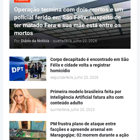
Operação termina com dois mortos e um
policial ferido em São Félix; suspeito de
ter matado Fera e sua mãe está entre os
mortos
Por
Diário da Notícia
-
quarta-feira, julho 22, 2026
Corpo decapitado é encontrado em São
Félix e cidade volta a registrar
homicídio
segunda-feira, julho 20, 2026
Primeira modelo brasileira feita por
Inteligência Artificial fatura alto com
conteúdo adulto
quinta-feira, julho 20, 2023
PM frustra plano de ataque entre
facções e apreende arsenal em
Maragogipe; 02 morrem durante a ação