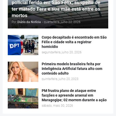
policial ferido em São Félix; suspeito de
ter matado Fera e sua mãe está entre os
mortos
Por
Diário da Notícia
-
quarta-feira, julho 22, 2026
Corpo decapitado é encontrado em São
Félix e cidade volta a registrar
homicídio
segunda-feira, julho 20, 2026
Primeira modelo brasileira feita por
Inteligência Artificial fatura alto com
conteúdo adulto
quinta-feira, julho 20, 2023
PM frustra plano de ataque entre
facções e apreende arsenal em
Maragogipe; 02 morrem durante a ação
sábado, maio 30, 2026