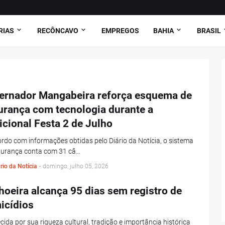
RIAS
RECÔNCAVO
EMPREGOS
BAHIA
BRASIL
ernador Mangabeira reforça esquema de
urança com tecnologia durante a
icional Festa 2 de Julho
rdo com informações obtidas pelo Diário da Notícia, o sistema
gurança conta com 31 câ…
rio da Notícia
-
domingo, julho 05, 2026
oeira alcança 95 dias sem registro de
icídios
ida por sua riqueza cultural, tradição e importância histórica