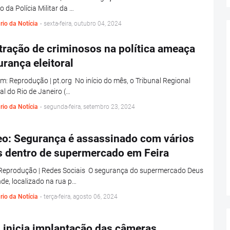
o da Polícia Militar da …
rio da Notícia
-
sexta-feira, outubro 04, 2024
ltração de criminosos na política ameaça
rança eleitoral
: Reprodução | pt.org No início do mês, o Tribunal Regional
ral do Rio de Janeiro (…
rio da Notícia
-
segunda-feira, setembro 23, 2024
eo: Segurança é assassinado com vários
os dentro de supermercado em Feira
 Reprodução | Redes Sociais O segurança do supermercado Deus
de, localizado na rua p…
rio da Notícia
-
terça-feira, agosto 06, 2024
 inicia implantação das câmeras