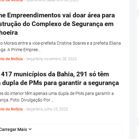
rio da Notícia
-
quarta-feira, dezembro 06, 2023
me Empreendimentos vai doar área para
strução do Complexo de Segurança em
hoeira
o Morais entre a vice-prefeita Cristina Soares e a prefeita Eliana
ga A Prime Empree…
rio da Notícia
-
terça-feira, novembro 28, 2023
 417 municípios da Bahia, 291 só têm
 dupla de PMs para garantir a segurança
s do interior têm apenas uma dupla de PMs para garantir a
nça. Foto: Divulgação Por …
rio da Notícia
-
terça-feira, julho 25, 2023
Carregar Mais