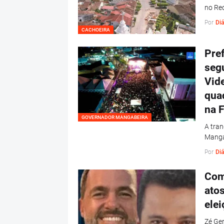
no Re
Por
Diá
CACHOEIRA
Pre
seg
Vid
quad
na F
GOVERNADOR MANGABEIRA
A tran
Manga
Por
Diá
Com
atos
elei
Zé Ger