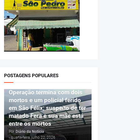
POSTAGENS POPULARES
POLÍCIA
Operação termina com dois
mortos e um policial ferido
em São Félix; suspeito de ter
matado Fera e sua mãe está
entre os mortos
Por
Diário da Notícia
-
quarta-feira, julho 22, 2026