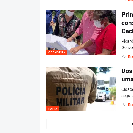
Por
Diá
Pri
con
Cac
Ricard
Gonza
CACHOEIRA
Por
Diá
Dos
uma
Cidade
segura
Por
Diá
BAHIA