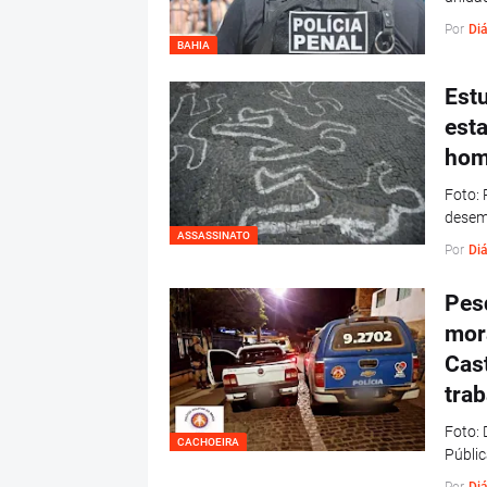
Por
Diá
BAHIA
Est
esta
homi
Foto: 
desem
ASSASSINATO
Por
Diá
Pes
mor
Cas
trab
Foto: 
CACHOEIRA
Públic