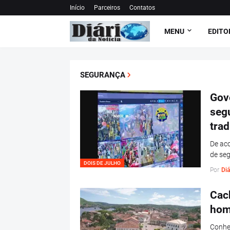
Início
Parceiros
Contatos
MENU
EDITO
SEGURANÇA
Gov
seg
trad
De aco
de se
DOIS DE JULHO
Por
Diá
Cach
hom
Conhec