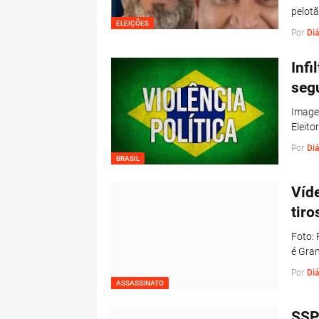
pelotã
ELEIÇÕES
Por
Diá
Infi
segu
Imagem
Eleito
Por
Diá
BRASIL
Víd
tir
Foto:
é Gran
Por
Diá
ASSASSINATO
SSP