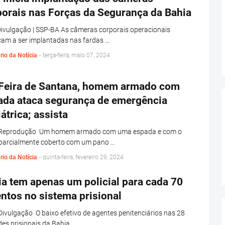
porais nas Forças da Segurança da Bahia
ivulgação | SSP-BA As câmeras corporais operacionais
am a ser implantadas nas fardas …
rio da Notícia
-
terça-feira, maio 07, 2024
Feira de Santana, homem armado com
ada ataca segurança de emergência
átrica; assista
 Reprodução Um homem armado com uma espada e com o
 parcialmente coberto com um pano …
rio da Notícia
-
quinta-feira, fevereiro 29, 2024
a tem apenas um policial para cada 70
ntos no sistema prisional
Divulgação O baixo efetivo de agentes penitenciários nas 28
es prisionais da Bahia …