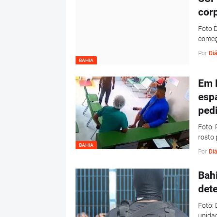
cor
Foto D
começ
Por
Diá
BAHIA
Em 
esp
pedi
Foto:
rosto
BAHIA
Por
Diá
Bahi
dete
Foto: 
unidad