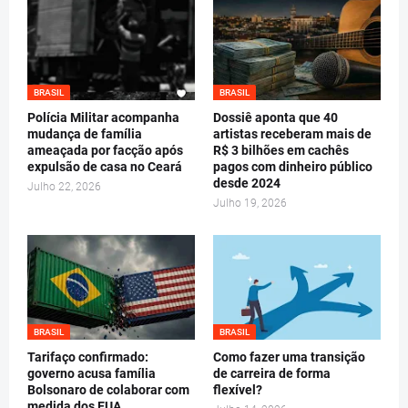
BRASIL
BRASIL
Polícia Militar acompanha
Dossiê aponta que 40
mudança de família
artistas receberam mais de
ameaçada por facção após
R$ 3 bilhões em cachês
expulsão de casa no Ceará
pagos com dinheiro público
desde 2024
Julho 22, 2026
Julho 19, 2026
BRASIL
BRASIL
Tarifaço confirmado:
Como fazer uma transição
governo acusa família
de carreira de forma
Bolsonaro de colaborar com
flexível?
medida dos EUA