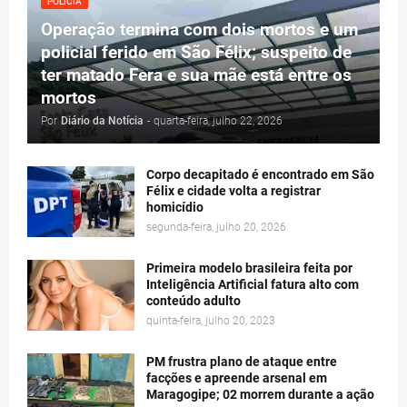
POLÍCIA
Operação termina com dois mortos e um
policial ferido em São Félix; suspeito de
ter matado Fera e sua mãe está entre os
mortos
Por
Diário da Notícia
-
quarta-feira, julho 22, 2026
Corpo decapitado é encontrado em São
Félix e cidade volta a registrar
homicídio
segunda-feira, julho 20, 2026
Primeira modelo brasileira feita por
Inteligência Artificial fatura alto com
conteúdo adulto
quinta-feira, julho 20, 2023
PM frustra plano de ataque entre
facções e apreende arsenal em
Maragogipe; 02 morrem durante a ação