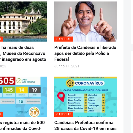
S
CANDEIAS
 há mais de duas
Prefeito de Candeias é liberado
, Museu do Recôncavo
após ser detido pela Polícia
r inaugurado em agosto
Federal
2023
Junho 11, 2021
S
CANDEIAS
s registra mais de 500
Candeias: Prefeitura confirma
onfirmados da Covid-
28 casos da Covid-19 em mais