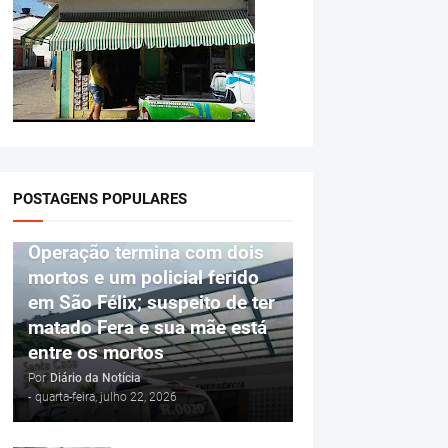
POSTAGENS POPULARES
POLÍCIA
Operação termina com dois
mortos e um policial ferido
em São Félix; suspeito de ter
matado Fera e sua mãe está
entre os mortos
Por
Diário da Notícia
-
quarta-feira, julho 22, 2026