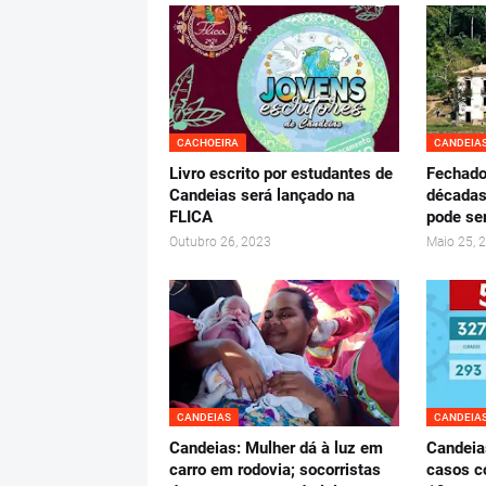
CACHOEIRA
CANDEIA
Livro escrito por estudantes de
Fechado
Candeias será lançado na
décadas
FLICA
pode se
Outubro 26, 2023
Maio 25, 
CANDEIAS
CANDEIA
Candeias: Mulher dá à luz em
Candeia
carro em rodovia; socorristas
casos c