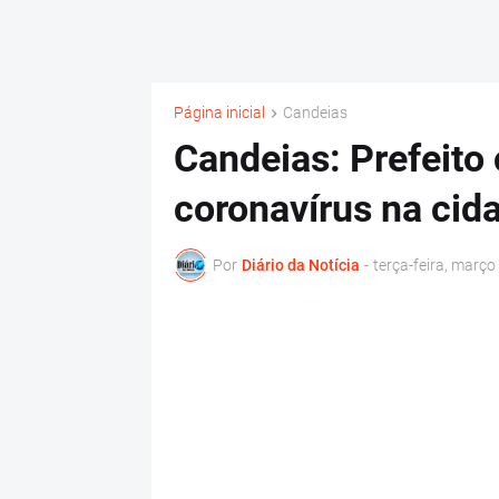
Página inicial
Candeias
Candeias: Prefeito
coronavírus na cid
Por
Diário da Notícia
-
terça-feira, março