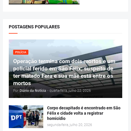
POSTAGENS POPULARES
POLÍCIA
Operação termina com dois mortos e um
policial ferido em São Félix; suspeito de
ter matado Fera e sua mãe está entre os
mortos
Por
Diário da Notícia
-
quarta-feira, julho 22, 2026
Corpo decapitado é encontrado em São
Félix e cidade volta a registrar
homicídio
segunda-feira, julho 20, 2026