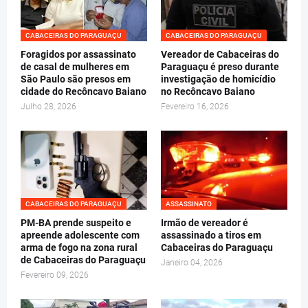
CABACEIRAS DO PARAGUAÇU
CABACEIRAS DO PARAGUAÇU
Foragidos por assassinato
Vereador de Cabaceiras do
de casal de mulheres em
Paraguaçu é preso durante
São Paulo são presos em
investigação de homicídio
cidade do Recôncavo Baiano
no Recôncavo Baiano
Julho 28, 2026
Fevereiro 16, 2026
CABACEIRAS DO PARAGUAÇU
ASSASSINATO
PM-BA prende suspeito e
Irmão de vereador é
apreende adolescente com
assassinado a tiros em
arma de fogo na zona rural
Cabaceiras do Paraguaçu
de Cabaceiras do Paraguaçu
Janeiro 04, 2026
Fevereiro 09, 2026