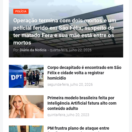
POLÍCIA
Operação termina com dois mortos e um
policial ferido em São Félix; suspeito de
ter matado Fera e sua mãe está entre os
mortos
Por
Diário da Notícia
-
quarta-feira, julho 22, 2026
Corpo decapitado é encontrado em São
Félix e cidade volta a registrar
homicídio
segunda-feira, julho 20, 2026
Primeira modelo brasileira feita por
Inteligência Artificial fatura alto com
conteúdo adulto
quinta-feira, julho 20, 2023
PM frustra plano de ataque entre