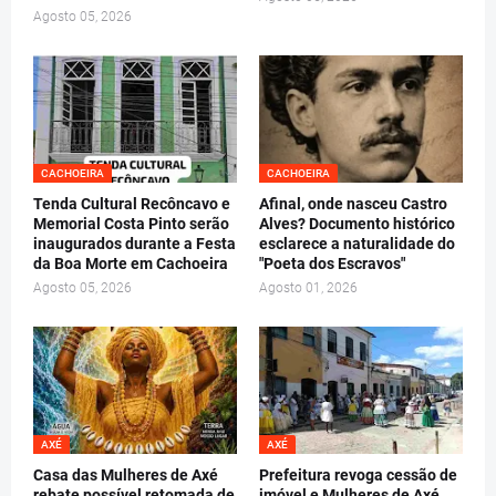
Agosto 05, 2026
CACHOEIRA
CACHOEIRA
Tenda Cultural Recôncavo e
Afinal, onde nasceu Castro
Memorial Costa Pinto serão
Alves? Documento histórico
inaugurados durante a Festa
esclarece a naturalidade do
da Boa Morte em Cachoeira
"Poeta dos Escravos"
Agosto 05, 2026
Agosto 01, 2026
AXÉ
AXÉ
Casa das Mulheres de Axé
Prefeitura revoga cessão de
rebate possível retomada de
imóvel e Mulheres de Axé