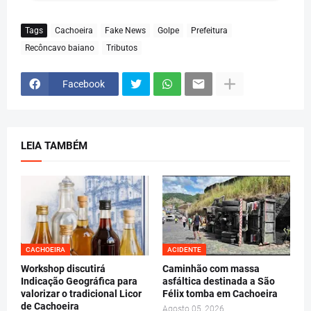
Tags
Cachoeira
Fake News
Golpe
Prefeitura
Recôncavo baiano
Tributos
Facebook
LEIA TAMBÉM
CACHOEIRA
ACIDENTE
Workshop discutirá
Caminhão com massa
Indicação Geográfica para
asfáltica destinada a São
valorizar o tradicional Licor
Félix tomba em Cachoeira
de Cachoeira
Agosto 05, 2026