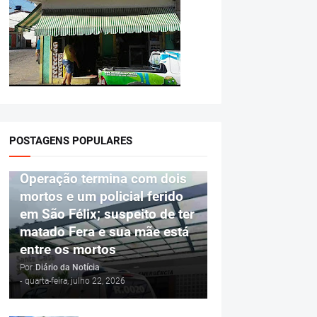
POSTAGENS POPULARES
POLÍCIA
Operação termina com dois
mortos e um policial ferido
em São Félix; suspeito de ter
matado Fera e sua mãe está
entre os mortos
Por
Diário da Notícia
-
quarta-feira, julho 22, 2026