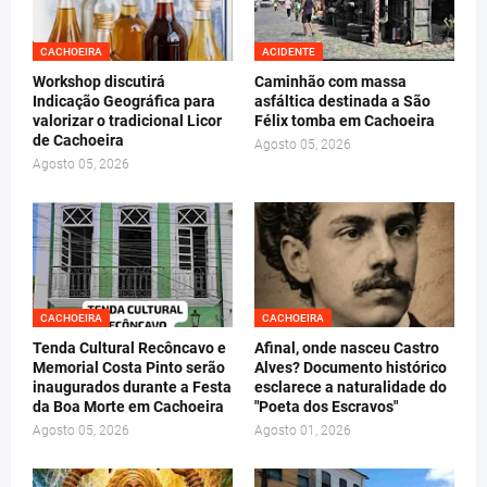
CACHOEIRA
ACIDENTE
Workshop discutirá
Caminhão com massa
Indicação Geográfica para
asfáltica destinada a São
valorizar o tradicional Licor
Félix tomba em Cachoeira
de Cachoeira
Agosto 05, 2026
Agosto 05, 2026
CACHOEIRA
CACHOEIRA
Tenda Cultural Recôncavo e
Afinal, onde nasceu Castro
Memorial Costa Pinto serão
Alves? Documento histórico
inaugurados durante a Festa
esclarece a naturalidade do
da Boa Morte em Cachoeira
"Poeta dos Escravos"
Agosto 05, 2026
Agosto 01, 2026