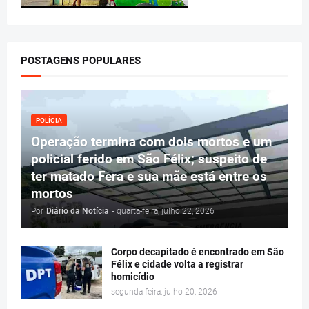
POSTAGENS POPULARES
POLÍCIA
Operação termina com dois mortos e um
policial ferido em São Félix; suspeito de
ter matado Fera e sua mãe está entre os
mortos
Por
Diário da Notícia
-
quarta-feira, julho 22, 2026
Corpo decapitado é encontrado em São
Félix e cidade volta a registrar
homicídio
segunda-feira, julho 20, 2026