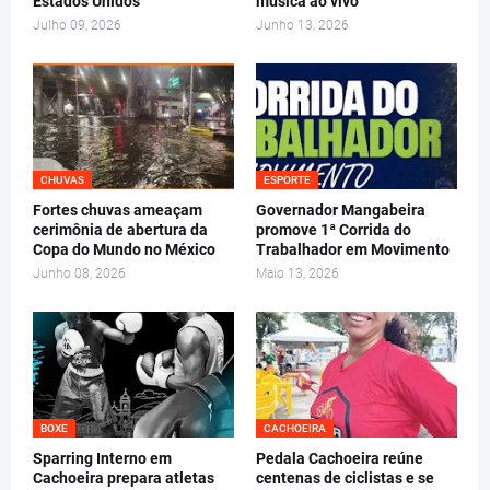
Estados Unidos
música ao vivo
Julho 09, 2026
Junho 13, 2026
CHUVAS
ESPORTE
Fortes chuvas ameaçam
Governador Mangabeira
cerimônia de abertura da
promove 1ª Corrida do
Copa do Mundo no México
Trabalhador em Movimento
Junho 08, 2026
Maio 13, 2026
BOXE
CACHOEIRA
Sparring Interno em
Pedala Cachoeira reúne
Cachoeira prepara atletas
centenas de ciclistas e se