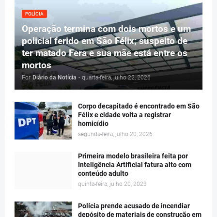
POLÍCIA
Operação termina com dois mortos e um
policial ferido em São Félix; suspeito de
ter matado Fera e sua mãe está entre os
mortos
Por
Diário da Notícia
-
quarta-feira, julho 22, 2026
Corpo decapitado é encontrado em São
Félix e cidade volta a registrar
homicídio
segunda-feira, julho 20, 2026
Primeira modelo brasileira feita por
Inteligência Artificial fatura alto com
conteúdo adulto
quinta-feira, julho 20, 2023
Polícia prende acusado de incendiar
depósito de materiais de construção em