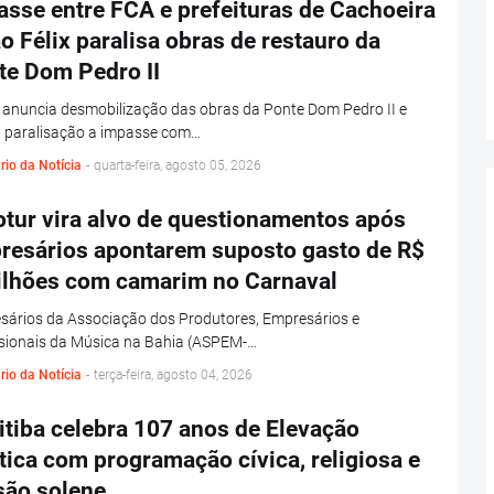
sse entre FCA e prefeituras de Cachoeira
o Félix paralisa obras de restauro da
te Dom Pedro II
anuncia desmobilização das obras da Ponte Dom Pedro II e
i paralisação a impasse com…
rio da Notícia
-
quarta-feira, agosto 05, 2026
otur vira alvo de questionamentos após
resários apontarem suposto gasto de R$
ilhões com camarim no Carnaval
sários da Associação dos Produtores, Empresários e
ssionais da Música na Bahia (ASPEM-…
rio da Notícia
-
terça-feira, agosto 04, 2026
tiba celebra 107 anos de Elevação
tica com programação cívica, religiosa e
são solene