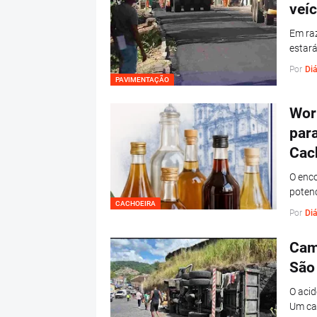
veí
Em raz
estará
Por
Diá
PAVIMENTAÇÃO
Wor
para
Cac
O enco
potenc
CACHOEIRA
Por
Diá
Cam
São
O aci
Um ca