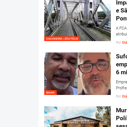
Impa
e Sã
Pon
A FCA 
atribu
CACHOEIRA | SÃO FÉLIX
Por
Diá
Suf
emp
6 m
Empre
Profi
BAHIA
Por
Diá
Muri
Polí
ses