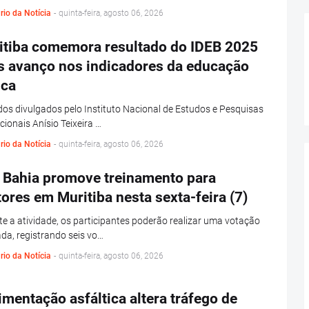
rio da Notícia
-
quinta-feira, agosto 06, 2026
itiba comemora resultado do IDEB 2025
s avanço nos indicadores da educação
ica
os divulgados pelo Instituto Nacional de Estudos e Pesquisas
ionais Anísio Teixeira …
rio da Notícia
-
quinta-feira, agosto 06, 2026
 Bahia promove treinamento para
tores em Muritiba nesta sexta-feira (7)
e a atividade, os participantes poderão realizar uma votação
da, registrando seis vo…
rio da Notícia
-
quinta-feira, agosto 06, 2026
mentação asfáltica altera tráfego de