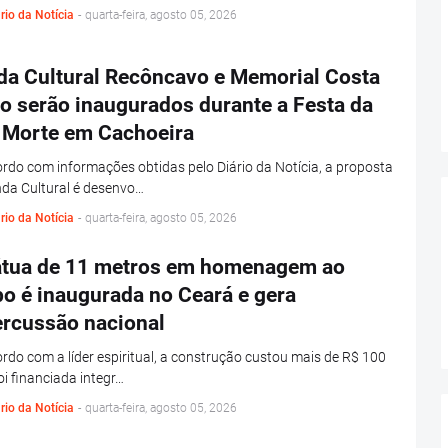
rio da Notícia
-
quarta-feira, agosto 05, 2026
da Cultural Recôncavo e Memorial Costa
o serão inaugurados durante a Festa da
 Morte em Cachoeira
rdo com informações obtidas pelo Diário da Notícia, a proposta
da Cultural é desenvo…
rio da Notícia
-
quarta-feira, agosto 05, 2026
átua de 11 metros em homenagem ao
o é inaugurada no Ceará e gera
ercussão nacional
rdo com a líder espiritual, a construção custou mais de R$ 100
foi financiada integr…
rio da Notícia
-
quarta-feira, agosto 05, 2026