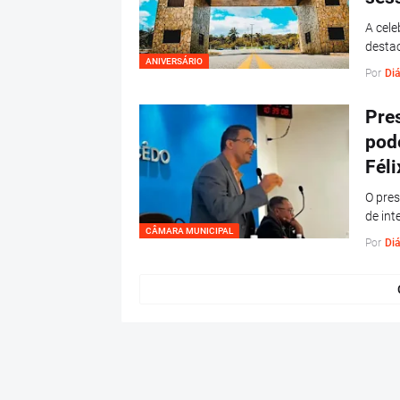
A cele
destac
ANIVERSÁRIO
Por
Diá
Pre
pod
Féli
O pres
de int
CÂMARA MUNICIPAL
Por
Diá