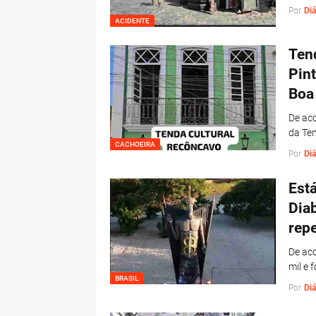
Por
Diá
ACIDENTE
Ten
Pint
Boa
De aco
da Ten
CACHOEIRA
Por
Diá
Est
Diab
rep
De aco
mil e 
BRASIL
Por
Diá