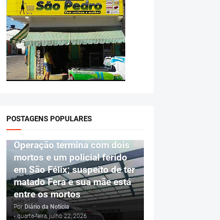
POSTAGENS POPULARES
POLÍCIA
Operação termina com dois
mortos e um policial ferido
em São Félix; suspeito de ter
matado Fera e sua mãe está
entre os mortos
Por
Diário da Notícia
-
quarta-feira, julho 22, 2026