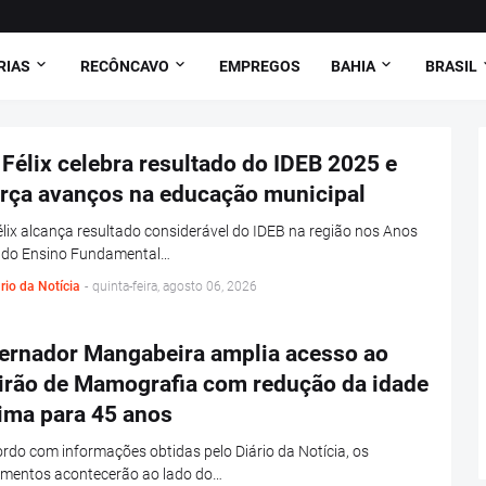
RIAS
RECÔNCAVO
EMPREGOS
BAHIA
BRASIL
Félix celebra resultado do IDEB 2025 e
orça avanços na educação municipal
lix alcança resultado considerável do IDEB na região nos Anos
s do Ensino Fundamental…
rio da Notícia
-
quinta-feira, agosto 06, 2026
ernador Mangabeira amplia acesso ao
irão de Mamografia com redução da idade
ima para 45 anos
rdo com informações obtidas pelo Diário da Notícia, os
imentos acontecerão ao lado do…