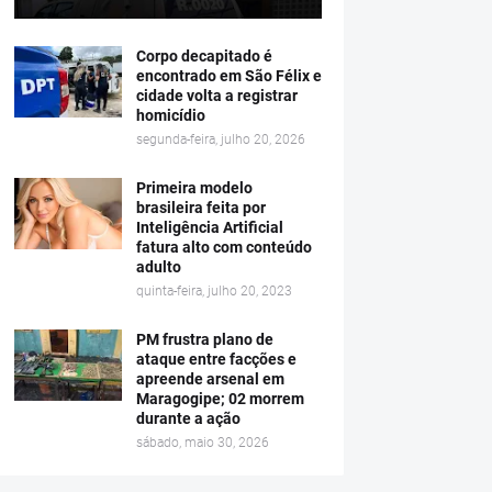
Corpo decapitado é
encontrado em São Félix e
cidade volta a registrar
homicídio
segunda-feira, julho 20, 2026
Primeira modelo
brasileira feita por
Inteligência Artificial
fatura alto com conteúdo
adulto
quinta-feira, julho 20, 2023
PM frustra plano de
ataque entre facções e
apreende arsenal em
Maragogipe; 02 morrem
durante a ação
sábado, maio 30, 2026