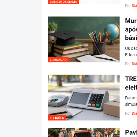
CÂNCER DE MAMA
Por
Diá
Mur
apó
bás
Os dad
Educac
EDUCAÇÃO
Por
Diá
TRE
elei
Durant
simula
Por
Diá
ELEIÇÕES
Pavi