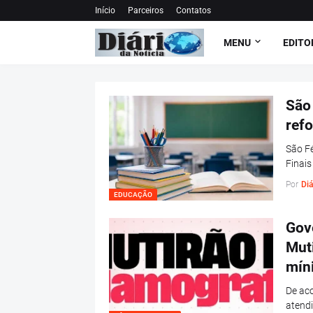
Início
Parceiros
Contatos
MENU
EDITO
São 
ref
São Fé
Finai
Por
Diá
EDUCAÇÃO
Gov
Mut
mín
De aco
atend