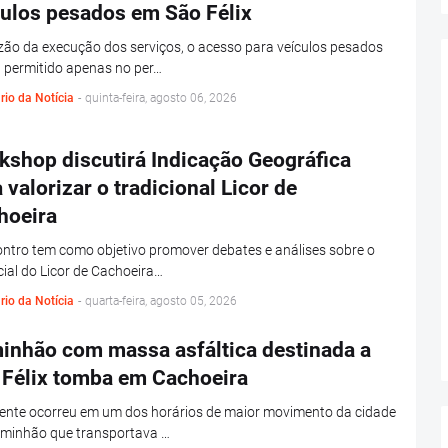
culos pesados em São Félix
ão da execução dos serviços, o acesso para veículos pesados
 permitido apenas no per…
rio da Notícia
-
quinta-feira, agosto 06, 2026
kshop discutirá Indicação Geográfica
 valorizar o tradicional Licor de
hoeira
ntro tem como objetivo promover debates e análises sobre o
ial do Licor de Cachoeira…
rio da Notícia
-
quarta-feira, agosto 05, 2026
inhão com massa asfáltica destinada a
 Félix tomba em Cachoeira
dente ocorreu em um dos horários de maior movimento da cidade
minhão que transportava …