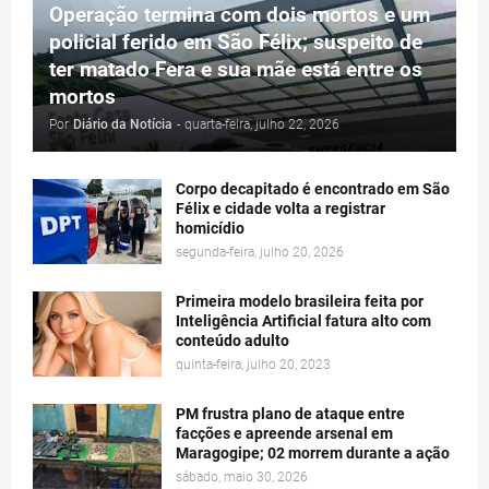
Operação termina com dois mortos e um
policial ferido em São Félix; suspeito de
ter matado Fera e sua mãe está entre os
mortos
Por
Diário da Notícia
-
quarta-feira, julho 22, 2026
Corpo decapitado é encontrado em São
Félix e cidade volta a registrar
homicídio
segunda-feira, julho 20, 2026
Primeira modelo brasileira feita por
Inteligência Artificial fatura alto com
conteúdo adulto
quinta-feira, julho 20, 2023
PM frustra plano de ataque entre
facções e apreende arsenal em
Maragogipe; 02 morrem durante a ação
sábado, maio 30, 2026