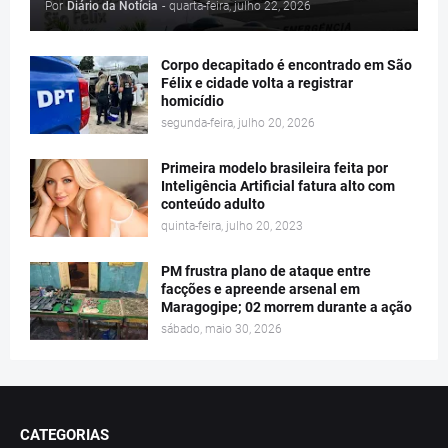
Por
Diário da Notícia
-
quarta-feira, julho 22, 2026
Corpo decapitado é encontrado em São
Félix e cidade volta a registrar
homicídio
segunda-feira, julho 20, 2026
Primeira modelo brasileira feita por
Inteligência Artificial fatura alto com
conteúdo adulto
quinta-feira, julho 20, 2023
PM frustra plano de ataque entre
facções e apreende arsenal em
Maragogipe; 02 morrem durante a ação
sábado, maio 30, 2026
CATEGORIAS