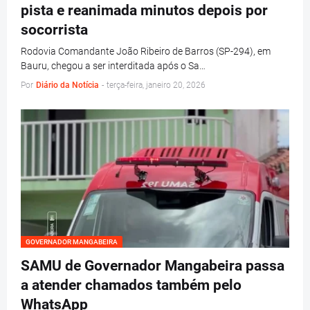
pista e reanimada minutos depois por
socorrista
Rodovia Comandante João Ribeiro de Barros (SP-294), em
Bauru, chegou a ser interditada após o Sa…
Por
Diário da Notícia
-
terça-feira, janeiro 20, 2026
GOVERNADOR MANGABEIRA
SAMU de Governador Mangabeira passa
a atender chamados também pelo
WhatsApp