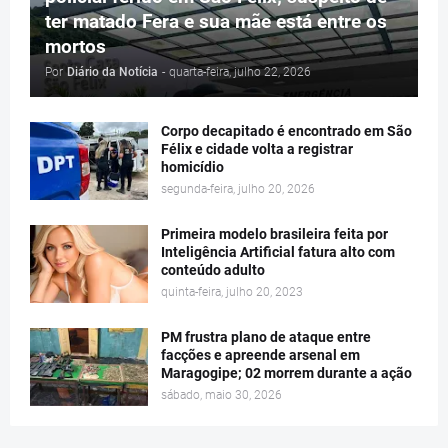
ter matado Fera e sua mãe está entre os
mortos
Por
Diário da Notícia
-
quarta-feira, julho 22, 2026
Corpo decapitado é encontrado em São
Félix e cidade volta a registrar
homicídio
segunda-feira, julho 20, 2026
Primeira modelo brasileira feita por
Inteligência Artificial fatura alto com
conteúdo adulto
quinta-feira, julho 20, 2023
PM frustra plano de ataque entre
facções e apreende arsenal em
Maragogipe; 02 morrem durante a ação
sábado, maio 30, 2026