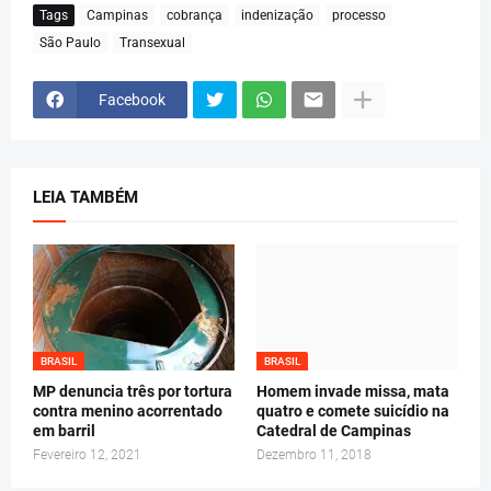
Tags
Campinas
cobrança
indenização
processo
São Paulo
Transexual
Facebook
LEIA TAMBÉM
BRASIL
BRASIL
MP denuncia três por tortura
Homem invade missa, mata
contra menino acorrentado
quatro e comete suicídio na
em barril
Catedral de Campinas
Fevereiro 12, 2021
Dezembro 11, 2018