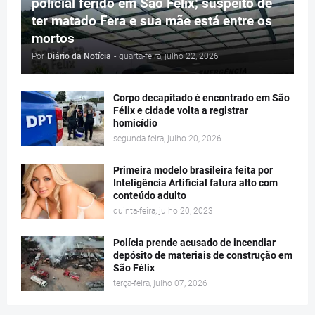
policial ferido em São Félix; suspeito de
ter matado Fera e sua mãe está entre os
mortos
Por
Diário da Notícia
-
quarta-feira, julho 22, 2026
Corpo decapitado é encontrado em São
Félix e cidade volta a registrar
homicídio
segunda-feira, julho 20, 2026
Primeira modelo brasileira feita por
Inteligência Artificial fatura alto com
conteúdo adulto
quinta-feira, julho 20, 2023
Polícia prende acusado de incendiar
depósito de materiais de construção em
São Félix
terça-feira, julho 07, 2026