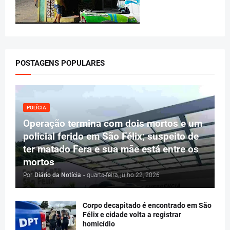
POSTAGENS POPULARES
POLÍCIA
Operação termina com dois mortos e um
policial ferido em São Félix; suspeito de
ter matado Fera e sua mãe está entre os
mortos
Por
Diário da Notícia
-
quarta-feira, julho 22, 2026
Corpo decapitado é encontrado em São
Félix e cidade volta a registrar
homicídio