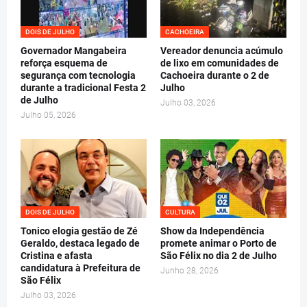
DOIS DE JULHO
CACHOEIRA
Governador Mangabeira
Vereador denuncia acúmulo
reforça esquema de
de lixo em comunidades de
segurança com tecnologia
Cachoeira durante o 2 de
durante a tradicional Festa 2
Julho
de Julho
Julho 03, 2026
Julho 05, 2026
DOIS DE JULHO
CULTURA
Tonico elogia gestão de Zé
Show da Independência
Geraldo, destaca legado de
promete animar o Porto de
Cristina e afasta
São Félix no dia 2 de Julho
candidatura à Prefeitura de
Junho 28, 2026
São Félix
Julho 03, 2026