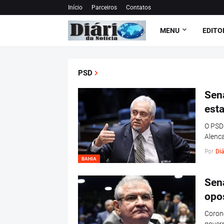
Início
Parceiros
Contatos
MENU
EDITO
PSD
Sena
esta
O PSD
Alenc
Por
Diá
BAHIA
Sen
opo
Corone