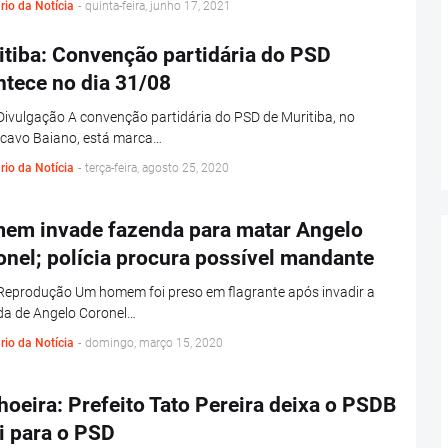
rio da Notícia
-
quinta-feira, junho 17, 2021
itiba: Convenção partidária do PSD
ntece no dia 31/08
Divulgação A convenção partidária do PSD de Muritiba, no
cavo Baiano, está marca…
rio da Notícia
-
terça-feira, agosto 25, 2020
em invade fazenda para matar Angelo
nel; polícia procura possível mandante
Reprodução Um homem foi preso em flagrante após invadir a
da de Angelo Coronel…
rio da Notícia
-
domingo, março 15, 2020
oeira: Prefeito Tato Pereira deixa o PSDB
i para o PSD