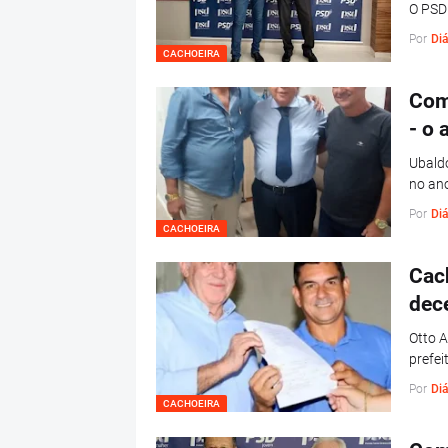
O PSD
Por
Diá
CACHOEIRA
Com
- o
Ubald
no ano
Por
Diá
CACHOEIRA
Cac
dece
Otto A
prefei
Por
Diá
CACHOEIRA