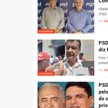
Com
Ubaldo
(PSD)
Por
Diá
CACHOEIRA
PSD
diz
Foto: 
presid
Por
Diá
CACHOEIRA
PSD
pelo
do 
prio