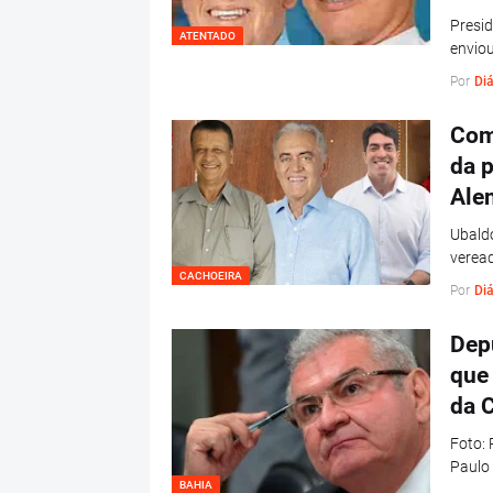
Presid
ATENTADO
enviou
Por
Diá
Como
da p
Ale
Ubaldo
verea
CACHOEIRA
Por
Diá
Dep
que 
da C
Foto:
Paulo 
BAHIA