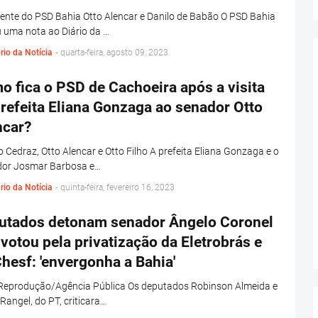
ente do PSD Bahia Otto Alencar e Danilo de Babão O PSD Bahia
 uma nota ao Diário da …
rio da Notícia
-
quarta-feira, agosto 09, 2023
 fica o PSD de Cachoeira após a visita
refeita Eliana Gonzaga ao senador Otto
ncar?
 Cedraz, Otto Alencar e Otto Filho A prefeita Eliana Gonzaga e o
dor Josmar Barbosa e…
rio da Notícia
-
quinta-feira, fevereiro 16, 2023
utados detonam senador Ângelo Coronel
votou pela privatização da Eletrobrás e
hesf: 'envergonha a Bahia'
 Reprodução/Agência Pública Os deputados Robinson Almeida e
Rangel, do PT, criticara…