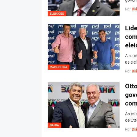
gover
Por
Diá
ELEIÇÕES
Lid
com 
ele
A reun
as ele
CACHOEIRA
Por
Diá
Otto
gov
com
As inf
de Ott
BAHIA
Por
Diá