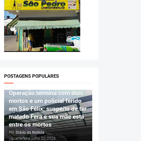
POSTAGENS POPULARES
POLÍCIA
Operação termina com dois
mortos e um policial ferido
em São Félix; suspeito de ter
matado Fera e sua mãe está
entre os mortos
Por
Diário da Notícia
-
quarta-feira, julho 22, 2026