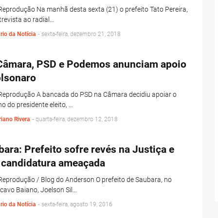
Reprodução Na manhã desta sexta (21) o prefeito Tato Pereira,
revista ao radial…
rio da Notícia
-
sexta-feira, dezembro 21, 2018
Câmara, PSD e Podemos anunciam apoio
olsonaro
 Reprodução A bancada do PSD na Câmara decidiu apoiar o
o do presidente eleito, …
iano Rivera
-
quarta-feira, dezembro 12, 2018
ara: Prefeito sofre revés na Justiça e
 candidatura ameaçada
Reprodução / Blog do Anderson O prefeito de Saubara, no
avo Baiano, Joelson Sil…
rio da Notícia
-
sexta-feira, agosto 19, 2016