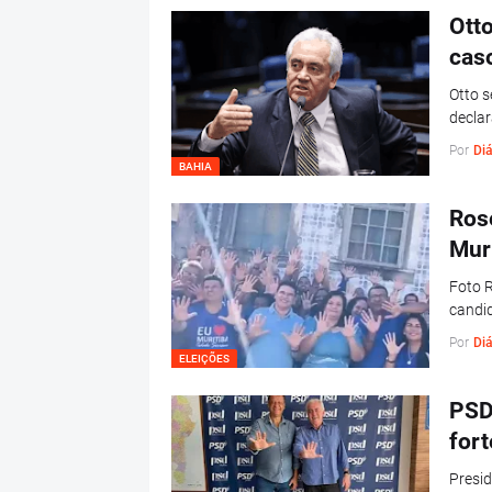
Ott
cas
Otto s
declar
Por
Diá
BAHIA
Rose
Mur
Foto R
candid
Por
Diá
ELEIÇÕES
PSD
fort
Presid