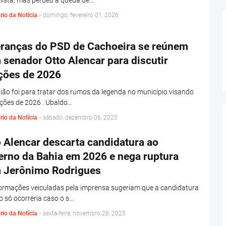
nista, mas perdeu a queda de…
rio da Notícia
-
domingo, fevereiro 01, 2026
eranças do PSD de Cachoeira se reúnem
senador Otto Alencar para discutir
ições de 2026
ião foi para tratar dos rumos da legenda no município visando
ições de 2026 . Ubaldo…
rio da Notícia
-
sábado, dezembro 06, 2025
 Alencar descarta candidatura ao
erno da Bahia em 2026 e nega ruptura
 Jerônimo Rodrigues
ormações veiculadas pela imprensa sugeriam que a candidatura
o só ocorreria caso o s…
rio da Notícia
-
sexta-feira, novembro 28, 2025