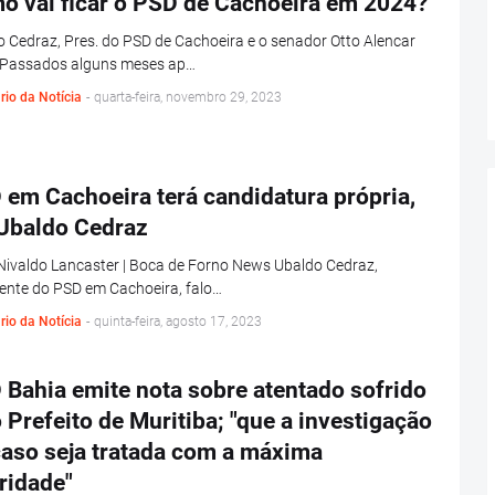
o vai ficar o PSD de Cachoeira em 2024?
 Cedraz, Pres. do PSD de Cachoeira e o senador Otto Alencar
 Passados alguns meses ap…
rio da Notícia
-
quarta-feira, novembro 29, 2023
 em Cachoeira terá candidatura própria,
 Ubaldo Cedraz
Nivaldo Lancaster | Boca de Forno News Ubaldo Cedraz,
ente do PSD em Cachoeira, falo…
rio da Notícia
-
quinta-feira, agosto 17, 2023
 Bahia emite nota sobre atentado sofrido
 Prefeito de Muritiba; "que a investigação
caso seja tratada com a máxima
ridade"