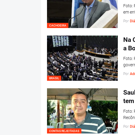
Foto: 
em ent
Por
Diá
CACHOEIRA
Na 
a B
Foto:
govern
Por
Adr
BRASIL
Saub
tem
Foto: 
Recônc
Por
Diá
CONTAS REJEITADAS