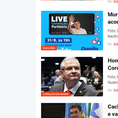
Por
Diá
Mur
aco
Foto: 
Recôn
Por
Diá
ELEIÇÕES
Hom
Coro
Foto: 
fazen
Por
Diá
CORAÇÃO DE MARIA
Cach
e va