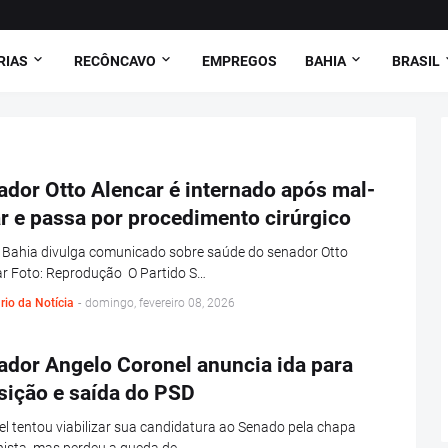
RIAS
RECÔNCAVO
EMPREGOS
BAHIA
BRASIL
dor Otto Alencar é internado após mal-
r e passa por procedimento cirúrgico
 Bahia divulga comunicado sobre saúde do senador Otto
ar Foto: Reprodução O Partido S…
rio da Notícia
-
domingo, fevereiro 08, 2026
ador Angelo Coronel anuncia ida para
sição e saída do PSD
l tentou viabilizar sua candidatura ao Senado pela chapa